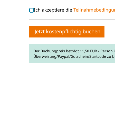
Ich akzeptiere die
Teilnahmebedingu
Jetzt kostenpflichtig buchen
Der Buchungpreis beträgt 11,50 EUR / Person i
Überweisung/Paypal/Gutschein/Startcode zu b