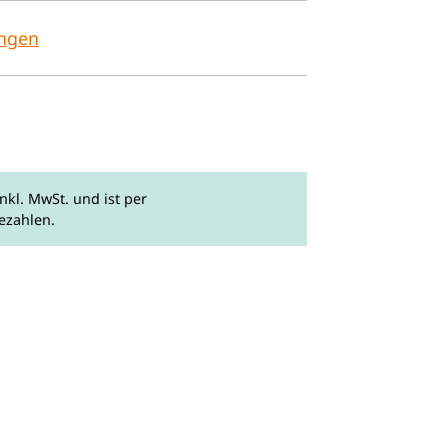
ngen
nkl. MwSt. und ist per
ezahlen.