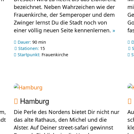
bezeichnet. Neben Wahrzeichen wie der
mi
Frauenkirche, der Semperoper und dem
Ge
Zwinger lernst Du die Stadt noch von
Go
einer völlig neuen Seite kennenlernen.
»
fa
Dauer:
90 min
D
Stationen:
15
S
Startpunkt:
Frauenkirche
S
Hamburg
um,
Die Perle des Nordens bietet Dir nicht nur
Au
adt
das alte Rathaus, den Michel und die
sc
Alster. Auf Deiner street-safari gewinnst
kl