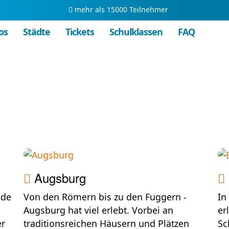
mehr als 15000 Teilnehmer
os
Städte
Tickets
Schulklassen
FAQ
Augsburg
nde
Von den Römern bis zu den Fuggern -
In
Augsburg hat viel erlebt. Vorbei an
er
er
traditionsreichen Häusern und Plätzen
Sc