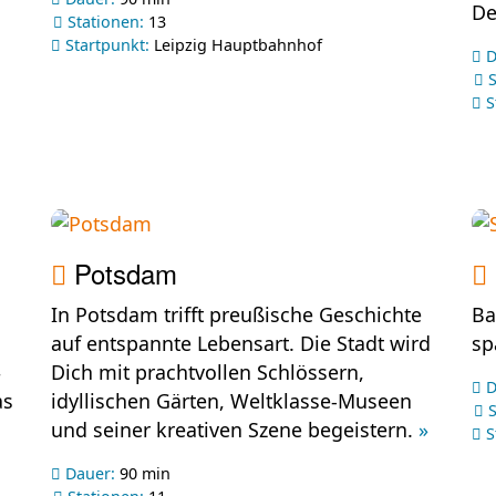
De
Stationen:
13
Startpunkt:
Leipzig Hauptbahnhof
D
S
S
Potsdam
In Potsdam trifft preußische Geschichte
Ba
auf entspannte Lebensart. Die Stadt wird
sp
–
Dich mit prachtvollen Schlössern,
D
as
idyllischen Gärten, Weltklasse-Museen
S
und seiner kreativen Szene begeistern.
»
S
Dauer:
90 min