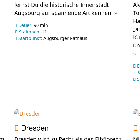
lernst Du die historische Innenstadt
Al
Augsburg auf spannende Art kennen!
»
To
Ha
Dauer:
90 min
„a
Stationen:
11
Ku
Startpunkt:
Augsburger Rathaus
un
»
D
S
S
Dresden
am
Dresden wird zu Recht als das Elbflorenz
Mi