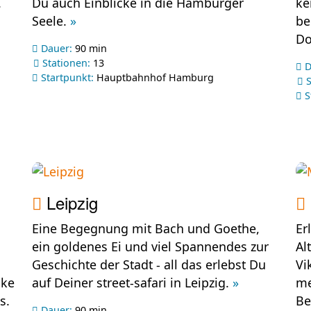
.
Du auch Einblicke in die Hamburger
ke
Seele.
»
be
Do
Dauer:
90 min
Stationen:
13
D
Startpunkt:
Hauptbahnhof Hamburg
S
S
Leipzig
Eine Begegnung mit Bach und Goethe,
Er
ein goldenes Ei und viel Spannendes zur
Al
Geschichte der Stadt - all das erlebst Du
Vi
cke
auf Deiner street-safari in Leipzig.
»
me
s.
Be
Dauer:
90 min